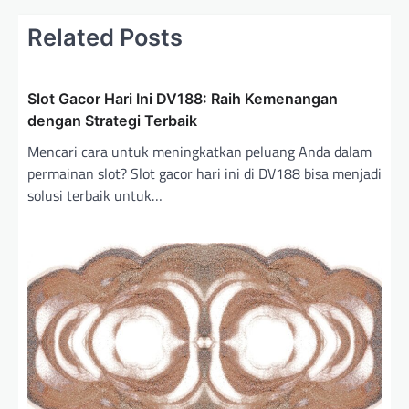
n
Related Posts
a
v
i
Slot Gacor Hari Ini DV188: Raih Kemenangan
dengan Strategi Terbaik
g
Mencari cara untuk meningkatkan peluang Anda dalam
a
permainan slot? Slot gacor hari ini di DV188 bisa menjadi
t
solusi terbaik untuk…
i
o
n