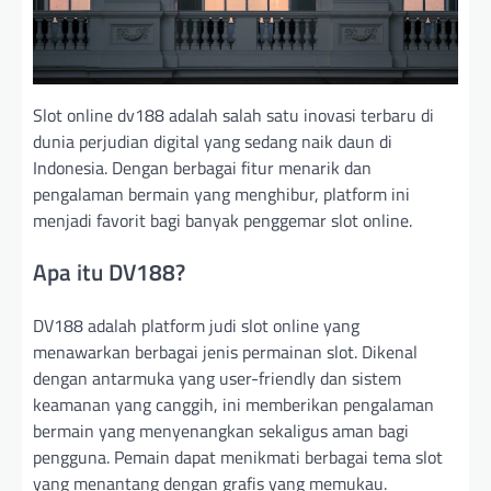
Slot online dv188 adalah salah satu inovasi terbaru di
dunia perjudian digital yang sedang naik daun di
Indonesia. Dengan berbagai fitur menarik dan
pengalaman bermain yang menghibur, platform ini
menjadi favorit bagi banyak penggemar slot online.
Apa itu DV188?
DV188 adalah platform judi slot online yang
menawarkan berbagai jenis permainan slot. Dikenal
dengan antarmuka yang user-friendly dan sistem
keamanan yang canggih, ini memberikan pengalaman
bermain yang menyenangkan sekaligus aman bagi
pengguna. Pemain dapat menikmati berbagai tema slot
yang menantang dengan grafis yang memukau.