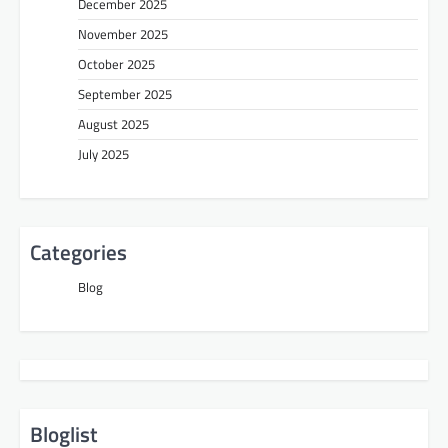
December 2025
November 2025
October 2025
September 2025
August 2025
July 2025
Categories
Blog
Bloglist