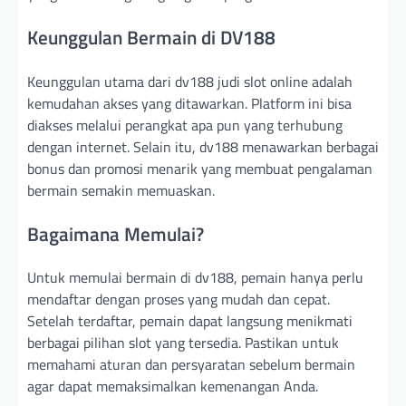
Keunggulan Bermain di DV188
Keunggulan utama dari dv188 judi slot online adalah
kemudahan akses yang ditawarkan. Platform ini bisa
diakses melalui perangkat apa pun yang terhubung
dengan internet. Selain itu, dv188 menawarkan berbagai
bonus dan promosi menarik yang membuat pengalaman
bermain semakin memuaskan.
Bagaimana Memulai?
Untuk memulai bermain di dv188, pemain hanya perlu
mendaftar dengan proses yang mudah dan cepat.
Setelah terdaftar, pemain dapat langsung menikmati
berbagai pilihan slot yang tersedia. Pastikan untuk
memahami aturan dan persyaratan sebelum bermain
agar dapat memaksimalkan kemenangan Anda.