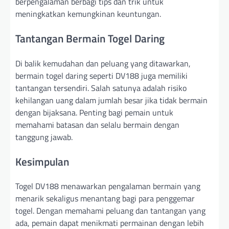
berpengalaman berbagi tips dan trik untuk
meningkatkan kemungkinan keuntungan.
Tantangan Bermain Togel Daring
Di balik kemudahan dan peluang yang ditawarkan,
bermain togel daring seperti DV188 juga memiliki
tantangan tersendiri. Salah satunya adalah risiko
kehilangan uang dalam jumlah besar jika tidak bermain
dengan bijaksana. Penting bagi pemain untuk
memahami batasan dan selalu bermain dengan
tanggung jawab.
Kesimpulan
Togel DV188 menawarkan pengalaman bermain yang
menarik sekaligus menantang bagi para penggemar
togel. Dengan memahami peluang dan tantangan yang
ada, pemain dapat menikmati permainan dengan lebih