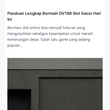
v
i
Panduan Lengkap Bermain DV188 Slot Gacor Hari
Ini
g
Bermain slot online bisa menjadi hiburan yang
a
mengasyikkan sekaligus kesempatan untuk meraih
t
kemenangan besar. Salah satu game yang sedang
i
populer…
o
n