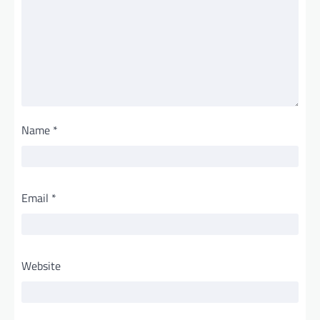
Name
*
Email
*
Website