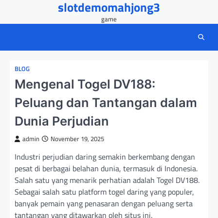
slotdemomahjong3
Skip
to
game
content
BLOG
Mengenal Togel DV188:
Peluang dan Tantangan dalam
Dunia Perjudian
admin
November 19, 2025
Industri perjudian daring semakin berkembang dengan
pesat di berbagai belahan dunia, termasuk di Indonesia.
Salah satu yang menarik perhatian adalah Togel DV188.
Sebagai salah satu platform togel daring yang populer,
banyak pemain yang penasaran dengan peluang serta
tantangan yang ditawarkan oleh situs ini.