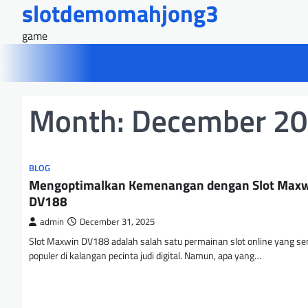
slotdemomahjong3
Skip
to
game
content
Month:
December 2
BLOG
Mengoptimalkan Kemenangan dengan Slot Max
DV188
admin
December 31, 2025
Slot Maxwin DV188 adalah salah satu permainan slot online yang s
populer di kalangan pecinta judi digital. Namun, apa yang…