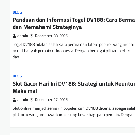
BLOG
Panduan dan Informasi Togel DV188: Cara Berma
dan Memahami Strateginya
admin
December 28, 2025
Togel DV188 adalah salah satu permainan lotere populer yang menar
minat banyak pemain di Indonesia. Dengan berbagai pilihan pertaruh
dan…
BLOG
Slot Gacor Hari Ini DV188: Strategi untuk Keunt
Maksimal
admin
December 27, 2025
Slot online menjadi semakin populer, dan DV188 dikenal sebagai sala
platform yang menawarkan peluang besar bagi para pemain. Denga