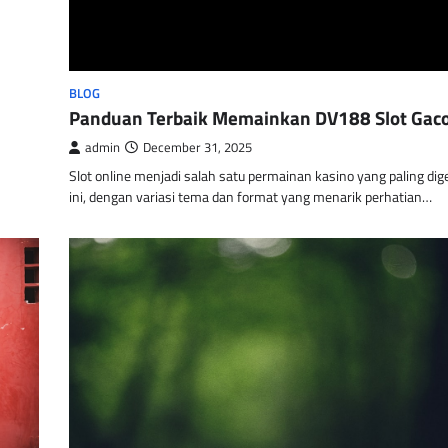
BLOG
Panduan Terbaik Memainkan DV188 Slot Gac
admin
December 31, 2025
Slot online menjadi salah satu permainan kasino yang paling dig
ini, dengan variasi tema dan format yang menarik perhatian…