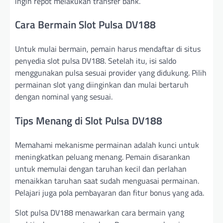
ingin repot melakukan transfer bank.
Cara Bermain Slot Pulsa DV188
Untuk mulai bermain, pemain harus mendaftar di situs
penyedia slot pulsa DV188. Setelah itu, isi saldo
menggunakan pulsa sesuai provider yang didukung. Pilih
permainan slot yang diinginkan dan mulai bertaruh
dengan nominal yang sesuai.
Tips Menang di Slot Pulsa DV188
Memahami mekanisme permainan adalah kunci untuk
meningkatkan peluang menang. Pemain disarankan
untuk memulai dengan taruhan kecil dan perlahan
menaikkan taruhan saat sudah menguasai permainan.
Pelajari juga pola pembayaran dan fitur bonus yang ada.
Slot pulsa DV188 menawarkan cara bermain yang