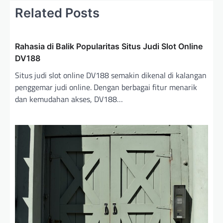
a
Related Posts
v
i
Rahasia di Balik Popularitas Situs Judi Slot Online
g
DV188
a
Situs judi slot online DV188 semakin dikenal di kalangan
t
penggemar judi online. Dengan berbagai fitur menarik
i
dan kemudahan akses, DV188…
o
n