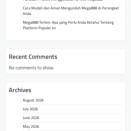
Cara Mudah dan Aman Mengunduh Mega888 di Perangkat
Anda
Mega888 Terkini: Apa yang Perlu Anda Ketahui Tentang
Platform Populer Ini
Recent Comments
No comments to show.
Archives
August 2026
July 2026
June 2026
May 2026