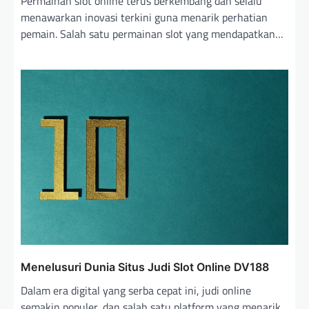
Permainan slot online terus berkembang dan selalu
menawarkan inovasi terkini guna menarik perhatian
pemain. Salah satu permainan slot yang mendapatkan…
Menelusuri Dunia Situs Judi Slot Online DV188
Dalam era digital yang serba cepat ini, judi online
semakin populer, dan salah satu platform yang menarik