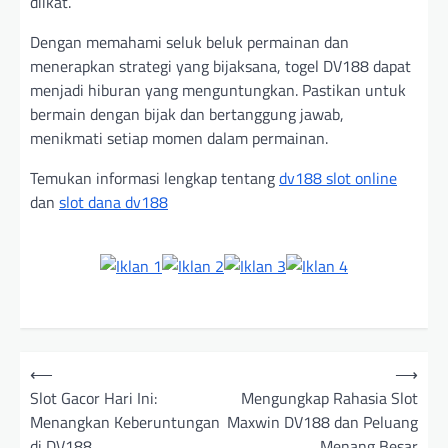
diikat.
Dengan memahami seluk beluk permainan dan
menerapkan strategi yang bijaksana, togel DV188 dapat
menjadi hiburan yang menguntungkan. Pastikan untuk
bermain dengan bijak dan bertanggung jawab,
menikmati setiap momen dalam permainan.
Temukan informasi lengkap tentang
dv188 slot online
dan
slot dana dv188
P
⟵
⟶
o
Slot Gacor Hari Ini:
Mengungkap Rahasia Slot
Menangkan Keberuntungan
Maxwin DV188 dan Peluang
s
di DV188
Menang Besar