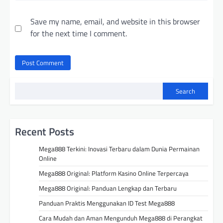
Save my name, email, and website in this browser
for the next time I comment.
Search
Recent Posts
Mega888 Terkini: Inovasi Terbaru dalam Dunia Permainan
Online
Mega888 Original: Platform Kasino Online Terpercaya
Mega888 Original: Panduan Lengkap dan Terbaru
Panduan Praktis Menggunakan ID Test Mega888
Cara Mudah dan Aman Mengunduh Mega888 di Perangkat