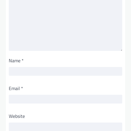
Name
*
Email
*
Website