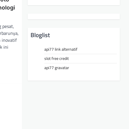
nologi
 pesat,
rbarunya,
Bloglist
inovatif
k ini
api77 link alternatif
slot free credit
api77 gravatar