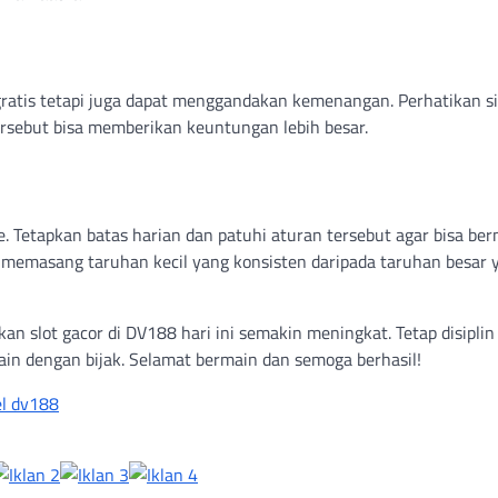
ratis tetapi juga dapat menggandakan kemenangan. Perhatikan s
tersebut bisa memberikan keuntungan lebih besar.
. Tetapkan batas harian dan patuhi aturan tersebut agar bisa ber
memasang taruhan kecil yang konsisten daripada taruhan besar 
n slot gacor di DV188 hari ini semakin meningkat. Tetap disiplin
ain dengan bijak. Selamat bermain dan semoga berhasil!
el dv188