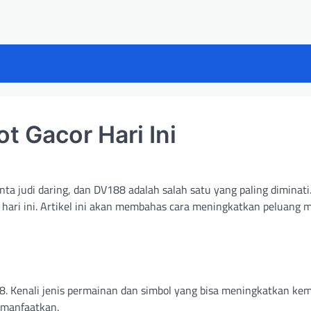
t Gacor Hari Ini
nta judi daring, dan DV188 adalah salah satu yang paling diminat
r hari ini. Artikel ini akan membahas cara meningkatkan peluang
8. Kenali jenis permainan dan simbol yang bisa meningkatkan k
imanfaatkan.