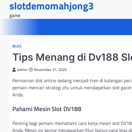
slotdemomahjong3
Skip
to
game
content
BLOG
Tips Menang di Dv188 Slo
admin
November 21, 2025
Permainan slot online sedang menjadi tren di kalangan peci
pemain mencari strategi jitu untuk mendapatkan slot gaco
Anda.
Pahami Mesin Slot DV188
Penting bagi pemain memahami cara kerja mesin slot DV18
Anda. Mesin ini sering menawarkan fitur bonus yang bisa d