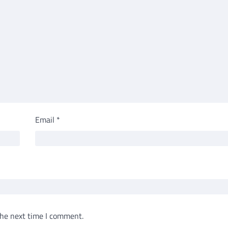
Email
*
the next time I comment.