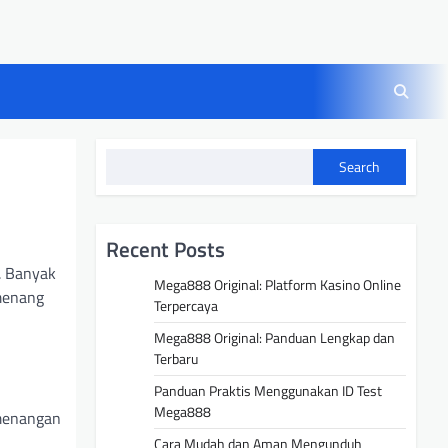
Search
Recent Posts
i. Banyak
Mega888 Original: Platform Kasino Online
 menang
Terpercaya
Mega888 Original: Panduan Lengkap dan
Terbaru
Panduan Praktis Menggunakan ID Test
Mega888
emenangan
Cara Mudah dan Aman Mengunduh