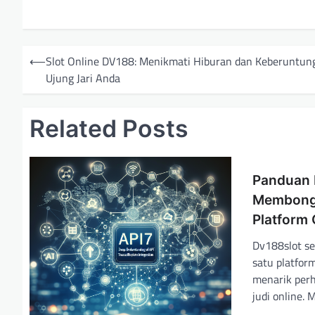
P
⟵
Slot Online DV188: Menikmati Hiburan dan Keberuntun
o
Ujung Jari Anda
s
t
Related Posts
n
a
Panduan 
v
Membongk
i
Platform
g
Dv188slot se
a
satu platfor
t
menarik per
i
judi online. M