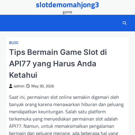
slotdemomahjong3
Skip
to
game
content
BLOG
Tips Bermain Game Slot di
API77 yang Harus Anda
Ketahui
admin
May 30, 2026
Saat ini, permainan slot online semakin digemari oleh
banyak orang karena menawarkan hiburan dan peluang
mendapatkan keuntungan. Salah satu platform
terkemuka yang menyediakan permainan slot adalah
API77. Namun, untuk memaksimalkan pengalaman
bermain dan peluang menang, ada beberapa hal yang