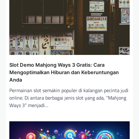
a
t
i
o
n
Slot Demo Mahjong Ways 3 Gratis: Cara
Mengoptimalkan Hiburan dan Keberuntungan
Anda
Permainan slot semakin populer di kalangan pecinta judi
online. Di antara berbagai jenis slot yang ada, “Mahjong
Ways 3” menjadi…