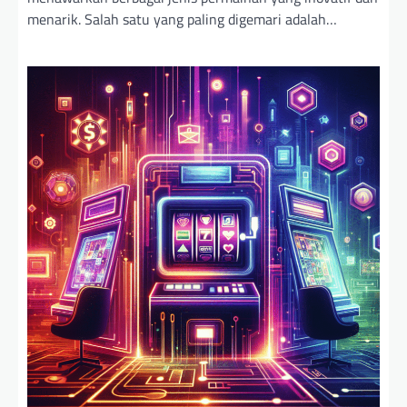
menarik. Salah satu yang paling digemari adalah…