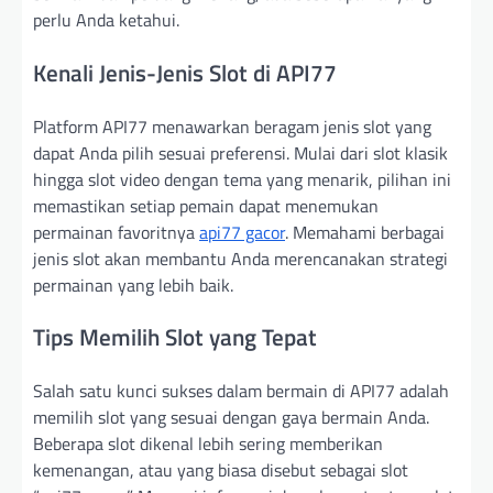
perlu Anda ketahui.
Kenali Jenis-Jenis Slot di API77
Platform API77 menawarkan beragam jenis slot yang
dapat Anda pilih sesuai preferensi. Mulai dari slot klasik
hingga slot video dengan tema yang menarik, pilihan ini
memastikan setiap pemain dapat menemukan
permainan favoritnya
api77 gacor
. Memahami berbagai
jenis slot akan membantu Anda merencanakan strategi
permainan yang lebih baik.
Tips Memilih Slot yang Tepat
Salah satu kunci sukses dalam bermain di API77 adalah
memilih slot yang sesuai dengan gaya bermain Anda.
Beberapa slot dikenal lebih sering memberikan
kemenangan, atau yang biasa disebut sebagai slot