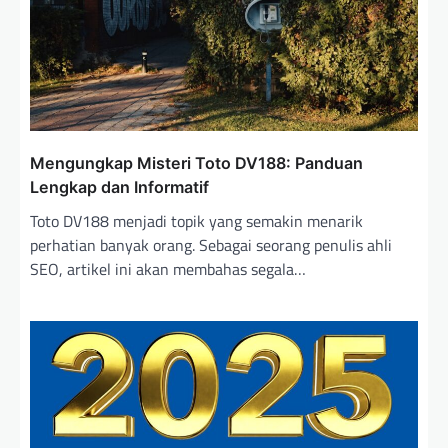
i
o
n
Mengungkap Misteri Toto DV188: Panduan
Lengkap dan Informatif
Toto DV188 menjadi topik yang semakin menarik
perhatian banyak orang. Sebagai seorang penulis ahli
SEO, artikel ini akan membahas segala…