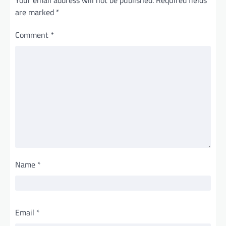
are marked
*
Comment
*
Name
*
Email
*