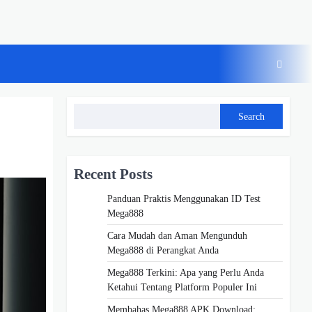
Search
Recent Posts
Panduan Praktis Menggunakan ID Test
Mega888
Cara Mudah dan Aman Mengunduh
Mega888 di Perangkat Anda
Mega888 Terkini: Apa yang Perlu Anda
Ketahui Tentang Platform Populer Ini
Membahas Mega888 APK Download: