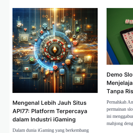
n
a
v
i
g
a
t
i
Demo Slo
o
Menjelaja
n
Tanpa Ris
Pernahkah An
Mengenal Lebih Jauh Situs
permainan sl
API77: Platform Terpercaya
ini menggabun
dalam Industri iGaming
mahjong deng
Dalam dunia iGaming yang berkembang