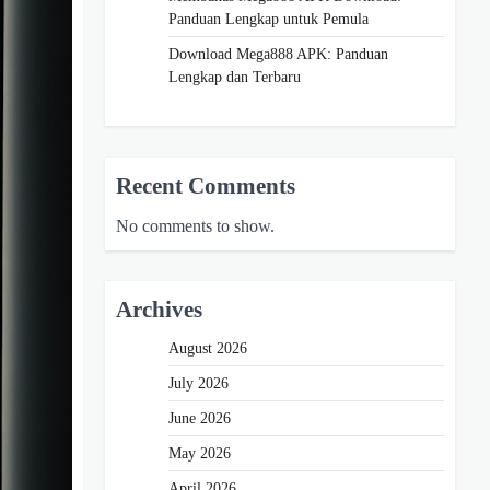
Panduan Lengkap untuk Pemula
Download Mega888 APK: Panduan
Lengkap dan Terbaru
Recent Comments
No comments to show.
Archives
August 2026
July 2026
June 2026
May 2026
April 2026