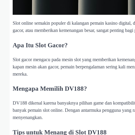
Slot online semakin populer di kalangan pemain kasino digital,
gacor, atau memberikan kemenangan besar, sangat penting ba
Apa Itu Slot Gacor?
Slot gacor mengacu pada mesin slot yang memberikan kemenangan
kapan mesin akan gacor, pemain berpengalaman sering kali meng
mereka.
Mengapa Memilih DV188?
DV188 dikenal karena banyaknya pilihan game dan kompatibilit
banyak pemain slot online. Dengan antarmuka pengguna yang 
menyenangkan.
Tips untuk Menang di Slot DV188