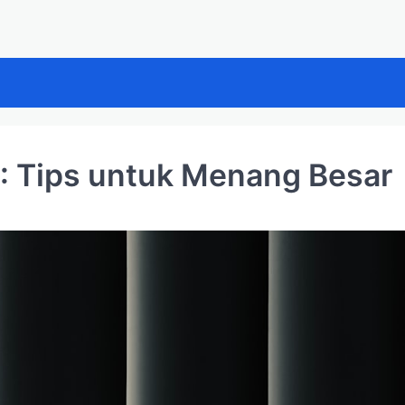
8: Tips untuk Menang Besar