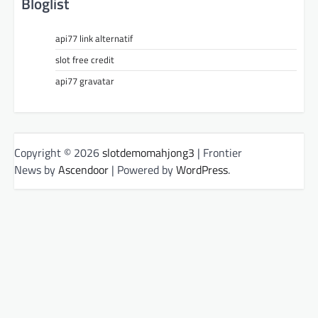
Bloglist
api77 link alternatif
slot free credit
api77 gravatar
Copyright © 2026
slotdemomahjong3
| Frontier
News by
Ascendoor
| Powered by
WordPress
.