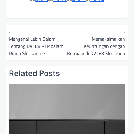
P
⟵
⟶
o
Mengenal Lebih Dalam
Memaksimalkan
Tentang DV188 RTP dalam
Keuntungan dengan
s
Dunia Slot Online
Bermain di DV188 Slot Dana
t
n
Related Posts
a
v
i
g
a
t
i