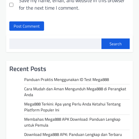
Save my name, email, and website in this browser
for the next time I comment.
Search
Recent Posts
Panduan Praktis Menggunakan ID Test Mega888
Cara Mudah dan Aman Mengunduh Mega888 di Perangkat
Anda
Mega888 Terkini: Apa yang Perlu Anda Ketahui Tentang
Platform Populer Ini
Membahas Mega888 APK Download: Panduan Lengkap
untuk Pemula
Download Mega888 APK: Panduan Lengkap dan Terbaru