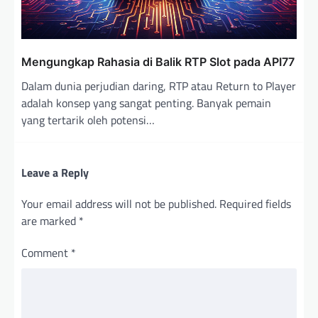
Mengungkap Rahasia di Balik RTP Slot pada API77
Dalam dunia perjudian daring, RTP atau Return to Player
adalah konsep yang sangat penting. Banyak pemain
yang tertarik oleh potensi…
Leave a Reply
Your email address will not be published.
Required fields
are marked
*
Comment
*