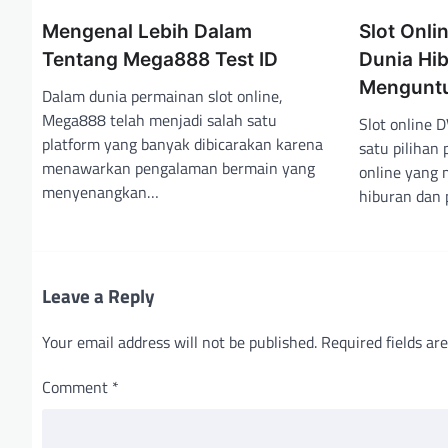
n
a
Mengenal Lebih Dalam
Slot Onli
v
Tentang Mega888 Test ID
Dunia Hib
Mengunt
i
Dalam dunia permainan slot online,
Mega888 telah menjadi salah satu
g
Slot online 
platform yang banyak dibicarakan karena
satu pilihan
a
menawarkan pengalaman bermain yang
online yang 
t
menyenangkan…
hiburan dan 
i
o
n
Leave a Reply
Your email address will not be published.
Required fields a
Comment
*