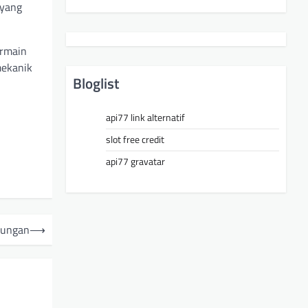
 yang
ermain
mekanik
Bloglist
api77 link alternatif
slot free credit
api77 gravatar
tungan
⟶