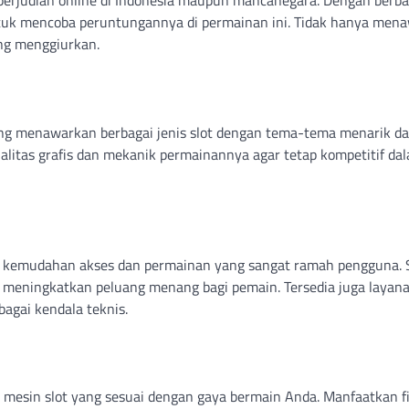
perjudian online di Indonesia maupun mancanegara. Dengan berbag
ntuk mencoba peruntungannya di permainan ini. Tidak hanya men
ng menggiurkan.
ang menawarkan berbagai jenis slot dengan tema-tema menarik da
alitas grafis dan mekanik permainannya agar tetap kompetitif da
h kemudahan akses dan permainan yang sangat ramah pengguna. Se
g meningkatkan peluang menang bagi pemain. Tersedia juga layan
gai kendala teknis.
 mesin slot yang sesuai dengan gaya bermain Anda. Manfaatkan f