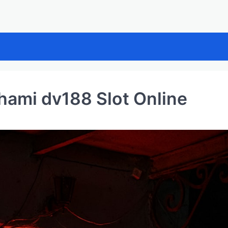
mi dv188 Slot Online