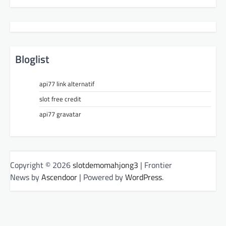
Bloglist
api77 link alternatif
slot free credit
api77 gravatar
Copyright © 2026
slotdemomahjong3
| Frontier
News by
Ascendoor
| Powered by
WordPress
.