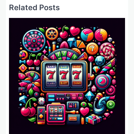
n
Related Posts
a
v
i
g
a
t
i
o
n