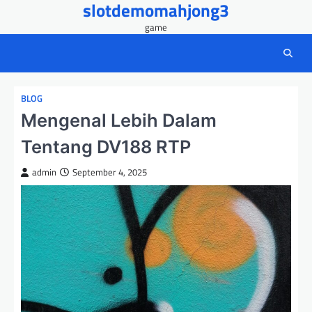
slotdemomahjong3
Skip
to
game
content
BLOG
Mengenal Lebih Dalam
Tentang DV188 RTP
admin
September 4, 2025