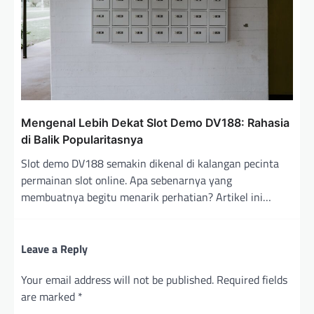
Mengenal Lebih Dekat Slot Demo DV188: Rahasia
di Balik Popularitasnya
Slot demo DV188 semakin dikenal di kalangan pecinta
permainan slot online. Apa sebenarnya yang
membuatnya begitu menarik perhatian? Artikel ini…
Leave a Reply
Your email address will not be published.
Required fields
are marked
*