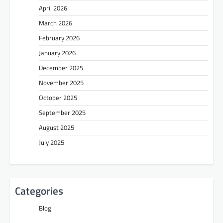
April 2026
March 2026
February 2026
January 2026
December 2025
November 2025
October 2025
September 2025
August 2025
July 2025
Categories
Blog