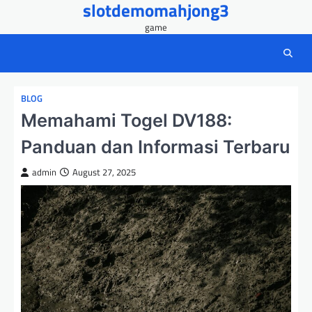
slotdemomahjong3
Skip
to
game
content
BLOG
Memahami Togel DV188:
Panduan dan Informasi Terbaru
admin
August 27, 2025