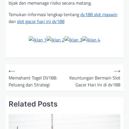
bijak dan memanage risiko secara matang.
Temukan informasi lengkap tentang
dv188 slot maxwin
dan
slot gacor hari ini dv188
P
⟵
⟶
o
Memahami Togel DV188:
Keuntungan Bermain Slot
Peluang dan Strategi
Gacor Hari Ini di dv188
s
t
Related Posts
n
a
v