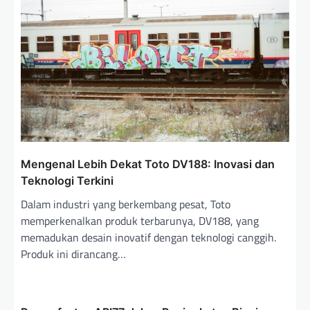
i
g
a
t
i
o
n
Mengenal Lebih Dekat Toto DV188: Inovasi dan
Teknologi Terkini
Dalam industri yang berkembang pesat, Toto
memperkenalkan produk terbarunya, DV188, yang
memadukan desain inovatif dengan teknologi canggih.
Produk ini dirancang…