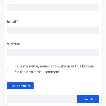
Email
*
Website
Save my name, email, and website in this browser
for the next time I comment.
Search