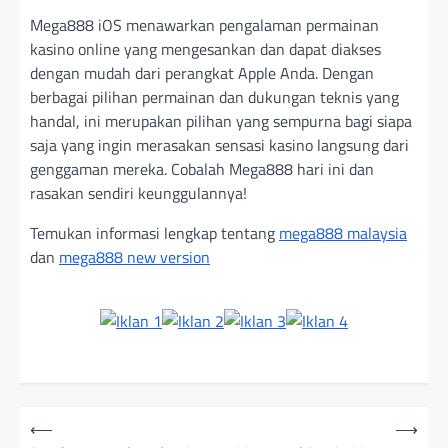
Mega888 iOS menawarkan pengalaman permainan
kasino online yang mengesankan dan dapat diakses
dengan mudah dari perangkat Apple Anda. Dengan
berbagai pilihan permainan dan dukungan teknis yang
handal, ini merupakan pilihan yang sempurna bagi siapa
saja yang ingin merasakan sensasi kasino langsung dari
genggaman mereka. Cobalah Mega888 hari ini dan
rasakan sendiri keunggulannya!
Temukan informasi lengkap tentang
mega888 malaysia
dan
mega888 new version
P
⟵
⟶