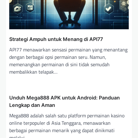
Strategi Ampuh untuk Menang di API77
API77 menawarkan sensasi permainan yang menantang
dengan berbagai opsi permainan seru. Namun,
memenangkan permainan di sini tidak semudah
membalikkan telapak…
Unduh Mega888 APK untuk Android: Panduan
Lengkap dan Aman
Mega888 adalah salah satu platform permainan kasino
online terpopuler di Asia Tenggara, menawarkan
berbagai permainan menarik yang dapat dinikmati
melalui…