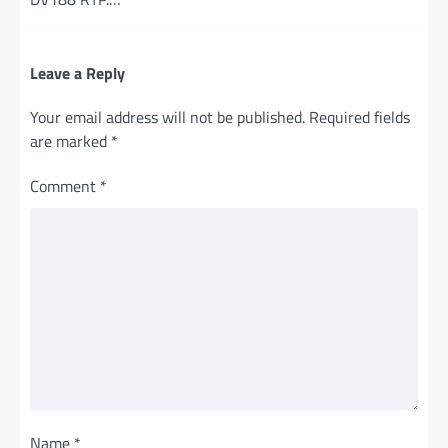
Leave a Reply
Your email address will not be published.
Required fields
are marked
*
Comment
*
Name
*