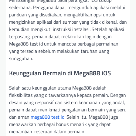
Pemasangan Mega888 pada perangkat iOS cukup
sederhana. Pengguna dapat mengunduh aplikasi melalui
panduan yang disediakan, mengaktifkan opsi untuk
mengizinkan aplikasi dari sumber yang tidak dikenal, dan
kemudian mengikuti instruksi instalasi. Setelah aplikasi
terpasang, pemain dapat melakukan login dengan
Mega888 test id untuk mencoba berbagai permainan
yang tersedia sebelum melakukan taruhan uang
sungguhan.
Keunggulan Bermain di Mega888 iOS
Salah satu keunggulan utama Mega888 adalah
fleksibilitas yang ditawarkannya kepada pemain. Dengan
desain yang responsif dan sistem keamanan yang andal,
pemain dapat menikmati pengalaman bermain yang seru
dan aman
mega888 test id
. Selain itu, Mega888 juga
menawarkan berbagai bonus menarik yang dapat
menambah keseruan dalam bermain.