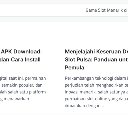
Game Slot Menarik di
 APK Download:
Menjelajahi Keseruan D
an Cara Install
Slot Pulsa: Panduan un
Pemula
ital saat ini, permainan
Perkembangan teknologi dalam i
e semakin populer, dan
perjudian telah menghadirkan 
ah salah satu platform
inovasi menarik, salah satunya 
ng menawarkan
permainan slot online yang dapa
…
dimainkan dengan…