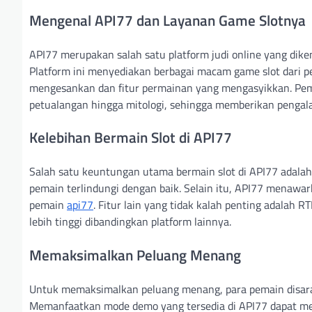
Mengenal API77 dan Layanan Game Slotnya
API77 merupakan salah satu platform judi online yang dike
Platform ini menyediakan berbagai macam game slot dari p
mengesankan dan fitur permainan yang mengasyikkan. Pem
petualangan hingga mitologi, sehingga memberikan penga
Kelebihan Bermain Slot di API77
Salah satu keuntungan utama bermain slot di API77 adala
pemain terlindungi dengan baik. Selain itu, API77 menawa
pemain
api77
. Fitur lain yang tidak kalah penting adalah
lebih tinggi dibandingkan platform lainnya.
Memaksimalkan Peluang Menang
Untuk memaksimalkan peluang menang, para pemain disaran
Memanfaatkan mode demo yang tersedia di API77 dapat memb