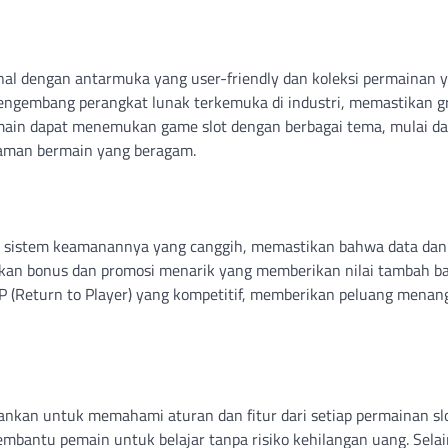
nal dengan antarmuka yang user-friendly dan koleksi permainan y
engembang perangkat lunak terkemuka di industri, memastikan gr
ain dapat menemukan game slot dengan berbagai tema, mulai da
laman bermain yang beragam.
h sistem keamanannya yang canggih, memastikan bahwa data dan 
rkan bonus dan promosi menarik yang memberikan nilai tambah ba
 RTP (Return to Player) yang kompetitif, memberikan peluang menan
kan untuk memahami aturan dan fitur dari setiap permainan slo
antu pemain untuk belajar tanpa risiko kehilangan uang. Selain