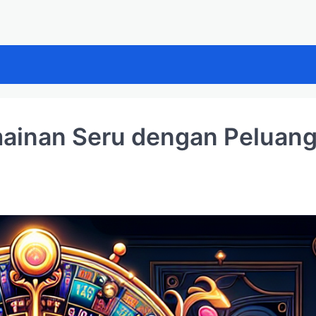
mainan Seru dengan Peluan