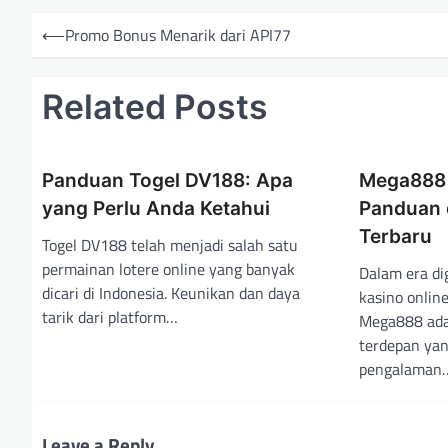
P
⟵
Promo Bonus Menarik dari API77
o
s
Related Posts
t
n
a
Panduan Togel DV188: Apa
Mega888
v
yang Perlu Anda Ketahui
Panduan d
Terbaru
i
Togel DV188 telah menjadi salah satu
permainan lotere online yang banyak
g
Dalam era dig
dicari di Indonesia. Keunikan dan daya
kasino onlin
a
tarik dari platform…
Mega888 adal
t
terdepan ya
i
pengalaman
o
n
Leave a Reply