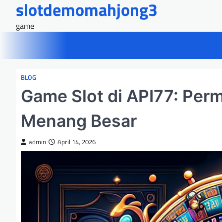
slotdemomahjong3
Skip
to
game
content
BLOG
Game Slot di API77: Per
Menang Besar
admin
April 14, 2026