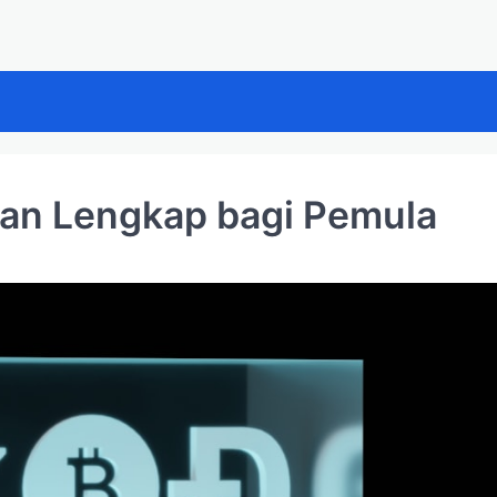
an Lengkap bagi Pemula