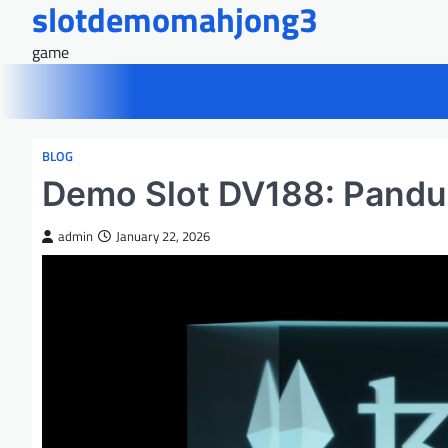
slotdemomahjong3
Skip
to
game
content
BLOG
Demo Slot DV188: Pandu
admin
January 22, 2026