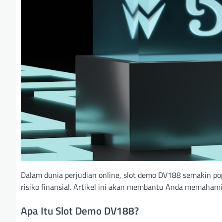
Dalam dunia perjudian online, slot demo DV188 semakin po
risiko finansial. Artikel ini akan membantu Anda memaham
Apa Itu Slot Demo DV188?