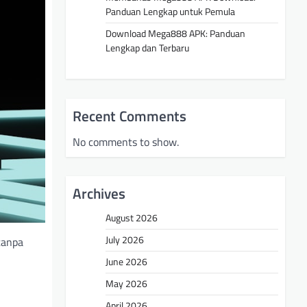
Panduan Lengkap untuk Pemula
Download Mega888 APK: Panduan
Lengkap dan Terbaru
Recent Comments
No comments to show.
Archives
August 2026
July 2026
tanpa
June 2026
May 2026
April 2026