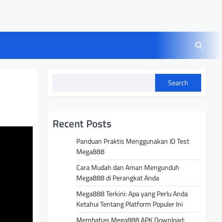
Search
Recent Posts
Panduan Praktis Menggunakan ID Test
Mega888
Cara Mudah dan Aman Mengunduh
Mega888 di Perangkat Anda
Mega888 Terkini: Apa yang Perlu Anda
Ketahui Tentang Platform Populer Ini
Membahas Mega888 APK Download: