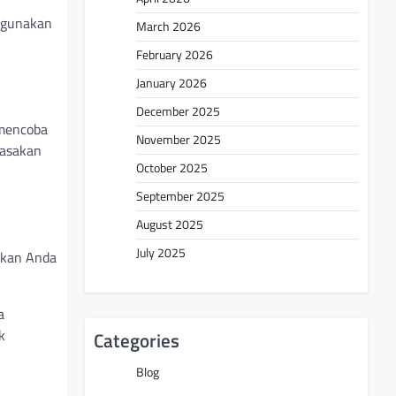
ggunakan
March 2026
February 2026
January 2026
December 2025
mencoba
November 2025
rasakan
October 2025
September 2025
August 2025
July 2025
ikan Anda
a
k
Categories
Blog