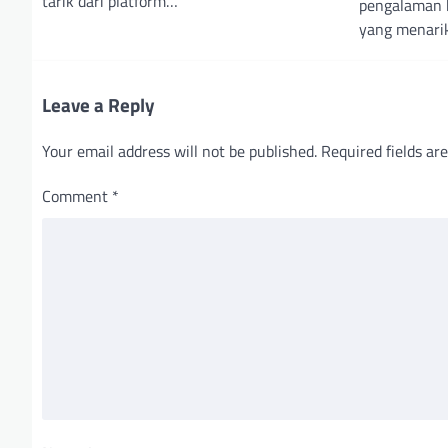
tarik dari platform…
pengalaman b
t
yang menari
i
o
Leave a Reply
n
Your email address will not be published.
Required fields a
Comment
*