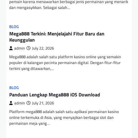
pemain karena menawarkan berbagai jenis permainan yang menarik
dan mengasyikkan. Sebagai salah…
BLOG
Mega888 Terkini: Menjelajahi Fitur Baru dan
Keunggulan
admin
July 22, 2026
Mega888 adalah salah satu platform kasino online yang semakin
populer di kalangan pecinta permainan digital. Dengan fitur-fitur
terkini yang ditawarkan,…
BLOG
Panduan Lengkap Mega888 iOS Download
admin
July 21, 2026
Platform mega888 adalah salah satu aplikasi permainan kasino
online terkemuka di Asia, yang menyajikan berbagai slot dan
permainan meja yang…