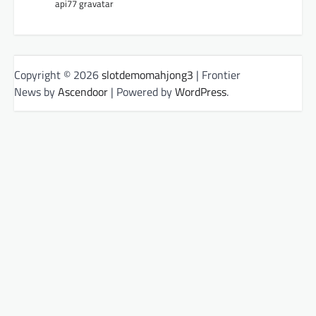
api77 gravatar
Copyright © 2026
slotdemomahjong3
| Frontier
News by
Ascendoor
| Powered by
WordPress
.