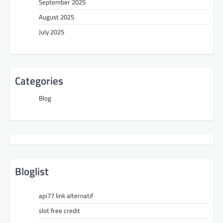
September 2025
August 2025
July 2025
Categories
Blog
Bloglist
api77 link alternatif
slot free credit