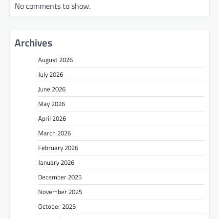
No comments to show.
Archives
August 2026
July 2026
June 2026
May 2026
April 2026
March 2026
February 2026
January 2026
December 2025
November 2025
October 2025